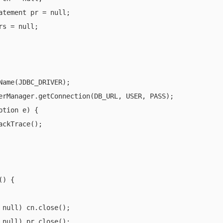
atement pr = null;

s = null;

Name(JDBC_DRIVER);

erManager.getConnection(DB_URL, USER, PASS);

tion e) {

ckTrace();

) {

 null) cn.close();

 null) pr.close();
