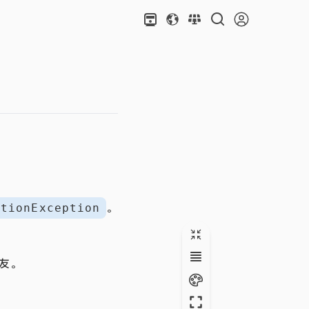
。
ctionException
友。