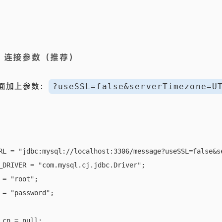
C 连接参数（推荐）
后面加上参数：
?useSSL=false&serverTimezone=U
RL = "jdbc:mysql://localhost:3306/message?useSSL=false&se
_DRIVER = "com.mysql.cj.jdbc.Driver";

= "root";

 = "password";

cn = null;
