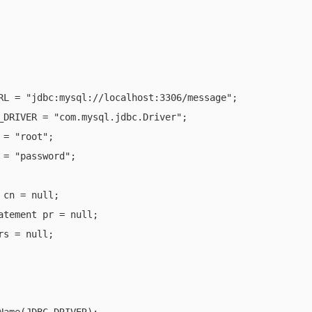
RL = "jdbc:mysql://localhost:3306/message";

_DRIVER = "com.mysql.jdbc.Driver";

= "root";

 = "password";

cn = null;

atement pr = null;

s = null;
