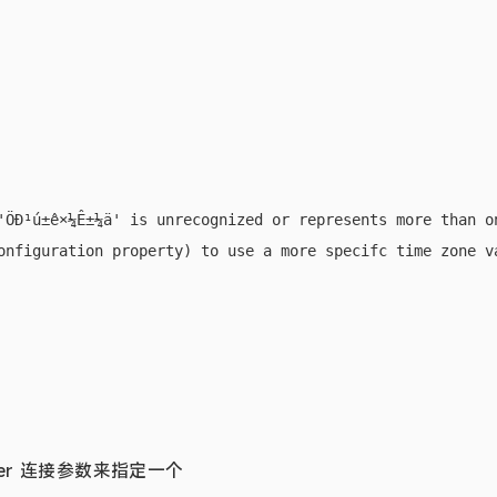
'ÖÐ¹ú±ê×¼Ê±¼ä' is unrecognized or represents more than on
iver 连接参数来指定一个