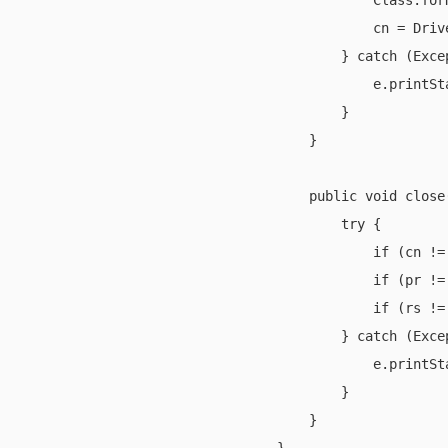
            Class.for
            cn = Driv
        } catch (Excep
            e.printSta
        }

    }

    public void close(
        try {

            if (cn !=
            if (pr !=
            if (rs !=
        } catch (Excep
            e.printSta
        }

    }
