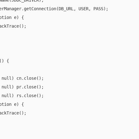
Name(JDBC_DRIVER);

erManager.getConnection(DB_URL, USER, PASS);

tion e) {

ckTrace();

) {

 null) cn.close();

 null) pr.close();

 null) rs.close();

tion e) {

ckTrace();
