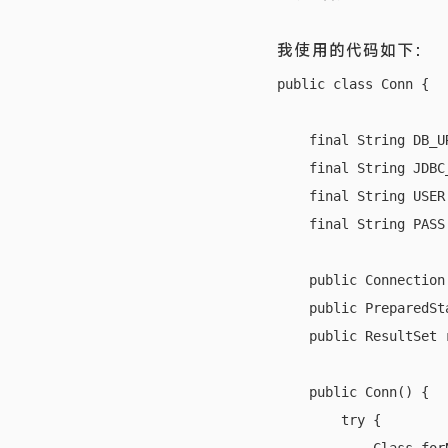
我使用的代码如下：
public class Conn {

    final String DB_U
    final String JDBC
    final String USER 
    final String PASS
    public Connection 
    public PreparedSt
    public ResultSet r
    public Conn() {

        try {
