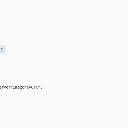
TC
rverTimezone=UTC";
