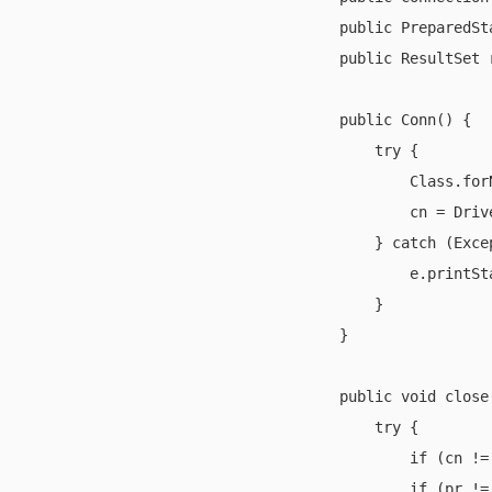
    public PreparedSt
    public ResultSet r
    public Conn() {

        try {

            Class.for
            cn = Driv
        } catch (Excep
            e.printSta
        }

    }

    public void close(
        try {

            if (cn !=
            if (pr !=