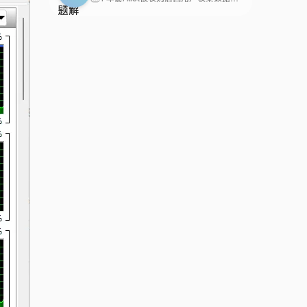
位、LockHunter工具一键解锁。
到了解决方案。 今天就把这个
发安全问题，原核心贡献者推出
方法各有侧重，前者简单但需手
问题的完整解决过程分享给大
OpenList作为安全替代方案，通
动，后者高效但需脚本，工具最
家，希望能帮助到遇到同样问
过Docker在绿联NAS上部署并对
便捷但依赖第三方。局限在于可
题
接阿里云盘/百度网盘实现云存储
能误删关键进程，创新点在于结
管理，创新性在于社区驱动重建
合系统工具与第三方软件，后续
信任，局限是功能较原版少，后
可探索自动化脚本结合多种方
续需增强易用性与生态整合。
案。