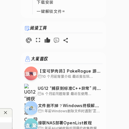
下载安装
一键解锁文件=
总结：各方法对比
阅读工具
大家喜欢
【宝可梦肉鸽】PokeRogue 游戏
数据修改指南（v1.10）
10 个月前
背景介绍 最近我在玩
PokeRogue 这款宝可梦肉鸽
游戏时，发现某些道具和扭蛋
UG12 “捕获到标准C++异常” 问题
券获取起来比较耗时。作为一
解决方案
6 个月前
问题背景 最近在使用
个技术爱好者，我开始琢磨
UG12（NX 12.0）软件时遇到
&#
了一个棘手的问题：每次启动
文件删不掉？Windows终极解除
软件都会弹出错误提示"捕获到
占用指南：资源监视器+命令行+工
1 年前
Windows删除文件时遇到“正在
标准C++异常，有关详细信
使用中”的提示？三种人性化方法
具
息，请参见系统日志"。这个问
帮你解决：资源监视器可视化查
题让我无法正常使用软件，经
绿联NAS部署OpenList教程
找进程、handle.exe命令精准定
过一番排查和尝试，我终于找
1 年前
Alist被收购后因用户收集数据引