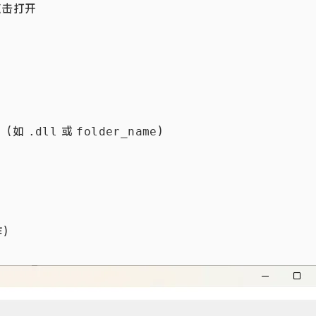
点击打开
词
（如
或
）
.dll
folder_name
作）