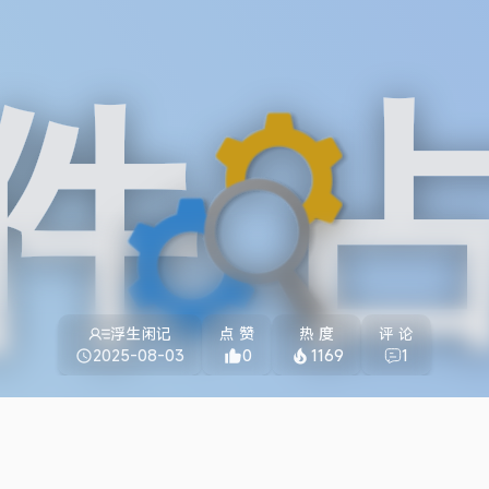
浮生闲记
点 赞
热 度
评 论
2025-08-03
0
1169
1