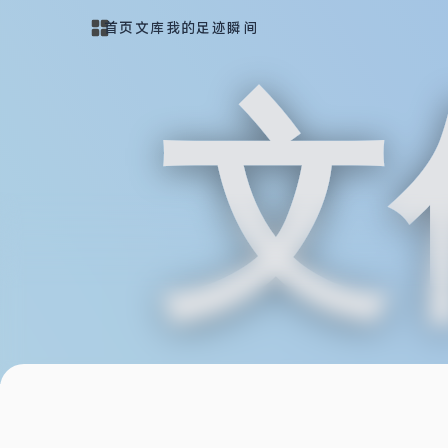
首页
文库
我的
足迹
瞬间