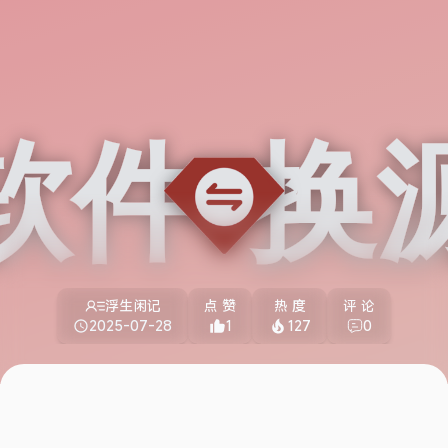
浮生闲记
点 赞
热 度
评 论
2025-07-28
1
127
0