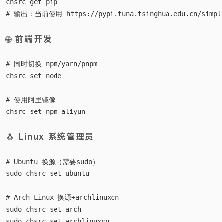
chsrc get pip

🌐 前端开发
# 同时切换 npm/yarn/pnpm

chsrc set node

# 使用阿里镜像

🐧 Linux 系统管理员
# Ubuntu 换源（需要sudo）

sudo chsrc set ubuntu

# Arch Linux 换源+archlinuxcn

sudo chsrc set arch
