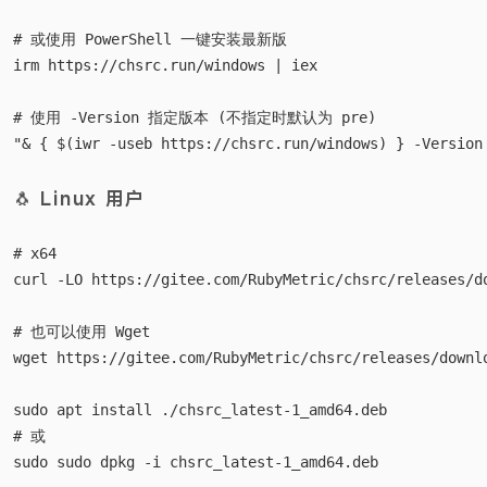
# 或使用 PowerShell 一键安装最新版

irm https://chsrc.run/windows | iex

# 使用 -Version 指定版本 (不指定时默认为 pre)

🐧 Linux 用户
# x64

curl -LO https://gitee.com/RubyMetric/chsrc/releases/do
# 也可以使用 Wget

wget https://gitee.com/RubyMetric/chsrc/releases/downlo
sudo apt install ./chsrc_latest-1_amd64.deb

# 或

sudo sudo dpkg -i chsrc_latest-1_amd64.deb
