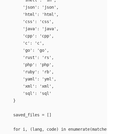
        'shell': 'sh',

        'json': 'json',

        'html': 'html',

        'css': 'css',

        'java': 'java',

        'cpp': 'cpp',

        'c': 'c',

        'go': 'go',

        'rust': 'rs',

        'php': 'php',

        'ruby': 'rb',

        'yaml': 'yml',

        'xml': 'xml',

        'sql': 'sql'

    }

    saved_files = []

    for i, (lang, code) in enumerate(matches, 1):
