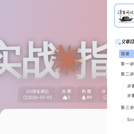
文章
背景
第一讲：
第二
步骤
浮生闲记
点 赞
热 度
评 论
步骤
2026-01-03
3
89
2
第三
Sc