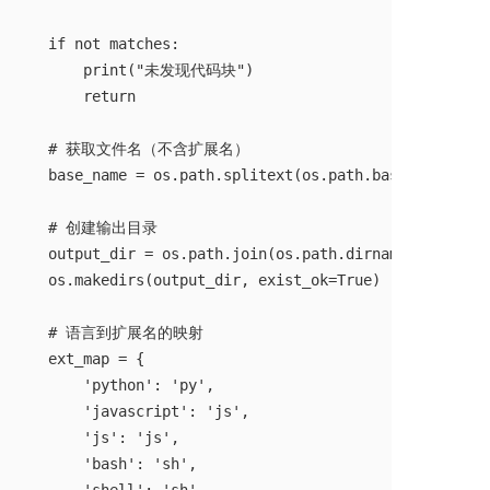
    if not matches:

        print("未发现代码块")

        return

    # 获取文件名（不含扩展名）

    base_name = os.path.splitext(os.path.basename(file_
    # 创建输出目录

    output_dir = os.path.join(os.path.dirname(file_path
    os.makedirs(output_dir, exist_ok=True)

    # 语言到扩展名的映射

    ext_map = {

        'python': 'py',

        'javascript': 'js',

        'js': 'js',

        'bash': 'sh',
