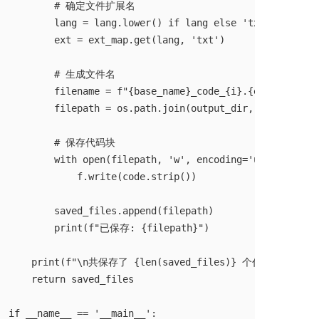
        # 确定文件扩展名

        lang = lang.lower() if lang else 'txt'

        ext = ext_map.get(lang, 'txt')

        # 生成文件名

        filename = f"{base_name}_code_{i}.{ext}"

        filepath = os.path.join(output_dir, filename)

        # 保存代码块

        with open(filepath, 'w', encoding='utf-8') as f
            f.write(code.strip())

        saved_files.append(filepath)

        print(f"已保存: {filepath}")

    print(f"\n共保存了 {len(saved_files)} 个代码文件到 {out
    return saved_files

if __name__ == '__main__':
