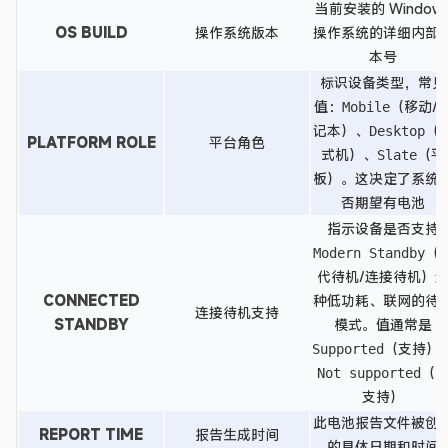
当前安装的 Window
OS BUILD
操作系统版本
操作系统的详细内部
本号
标识设备类型，常见
值：
（移动/
Mobile
记本）、
（
Desktop
PLATFORM ROLE
平台角色
式机）、
（平
Slate
板）。这决定了系统
否期望有电池
指示设备是否支持
（
Modern Standby
代待机/连接待机）
CONNECTED
种低功耗、联网的待
连接待机支持
STANDBY
模式。值通常是
（支持）
Supported
（
Not supported
支持）
此电池报告文件被创
REPORT TIME
报告生成时间
的具体日期和时间