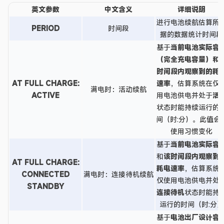
英文参数
中文含义
详细说明
进行电池续航估算所
PERIOD
时间段
据的数据统计时间段
基于
当前电池实际容
（完全充电容量）
和
时间段内观察到的耗
AT FULL CHARGE:
速率
，估算系统在仅
满电时：活动续航
ACTIVE
用电池供电并处于
活
状态时能持续运行的
间（时:分）。此值会
使用习惯变化
基于
当前电池实际容
和
该时间段内观察到
AT FULL CHARGE:
耗电速率
，估算系统
CONNECTED
满电时：连接待机续航
仅使用电池供电并处
STANDBY
连接待机
状态时能持
运行的时间（时:分）
基于
电池出厂设计容