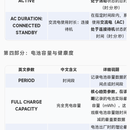
ACTIVE
处于
活动
状态的总时
（时:分:秒）
在指定时间段内，系
AC DURATION:
交流电使用时长：连接
使用
交流电（AC）
CONNECTED
待机
处于
连接待机
状态的
STANDBY
时间（时:分:秒）
第四部分：电池容量与健康度
英文参数
中文含义
详细说明
记录电池容量数据的
PERIOD
时间段
间点或时间段
核心趋势参数。
在
该
期
记录的电池实际最
FULL CHARGE
完全充电容量
容量（mWh）。这
CAPACITY
观察电池容量随时间
减的最重要数据
电池出厂时的理论最