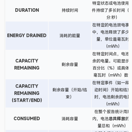
特定状态或电池使用
DURATION
持续时间
件持续了多长时间（时
分:秒）
在特定的电池放电事
中，电池释放了多少
ENERGY DRAINED
消耗的能量
量，单位是毫瓦时
（mWh）
在特定时间点，电池
CAPACITY
余的电量。可能显示
剩余容量
REMAINING
百分比（%）或具体
毫瓦时（mWh）数
在特定事件（如一段
CAPACITY
剩余容量（开始/结
动时间）开始和结束
REMAINING
束）
时，电池剩余的电量
(START/END)
（mWh）
在整个报告统计周期
CONSUMED
消耗容量
内，电池
总共释放
的
量总和（mWh）