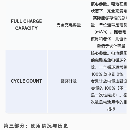
核心参数。
电池在
当
状态
下，完全充满电
实际
能够存储的总电
FULL CHARGE
完全充电容量
量，单位通常是毫瓦
CAPACITY
（mWh）。随着电
使用和老化，此值会
渐
低于
设计容量
核心参数。
电池经历
的
完整充放电循环
的
数。一个循环通常指
100% 放电到 0%，
CYCLE COUNT
循环计数
者累计放电量达到设
容量的 100%（不一
是一次性完成）。循
次数是电池寿命的重
指标
第三部分：使用情况与历史