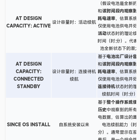
（假设电池是全新的
和
该时间段内观察到
AT DESIGN
耗电速率
，估算系统
设计容量时：活动续航
CAPACITY: ACTIVE
仅使用电池供电并处
活动
状态时的理论续
时间（时:分）。代表
池全新状态下的潜力
基于
电池出厂设计容
AT DESIGN
和
该时间段内观察到
CAPACITY:
设计容量时：连接待机
耗电速率
，估算系统
CONNECTED
续航
仅使用电池供电并处
STANDBY
连接待机
状态时的理
续航时间（时:分）
基于
整个操作系统使
历史
中观察到的所有
电数据，估算出的
当
SINCE OS INSTALL
自系统安装以来
电池续航能力（时:
分）。通常显示在报
最后，是一个综合性