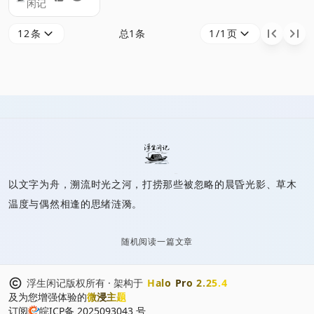
闲记
不匹配导致运行脚
本闪退，通过替换
12条
总1条
1/1页
sigar-amd64-
winnt.dll、删除
log4j.jar并添加兼
容Jar包或更换为
老版JRE可解决。
此方法锁定兼容性
问题，价值在于提
供多方案解决，创
以文字为舟，溯流时光之河，打捞那些被忽略的晨昏光影、草木
新在于兼顾简单替
温度与偶然相逢的思绪涟漪。
换与环境调整，局
限是需手动操作且
随机阅读一篇文章
方案依赖特定资
源，后续可探索自
浮生闲记版权所有 · 架构于
Halo Pro 2.25.4
及为您增强体验的
微浸主题
动化检测与更统一
订阅
皖ICP备 2025093043 号