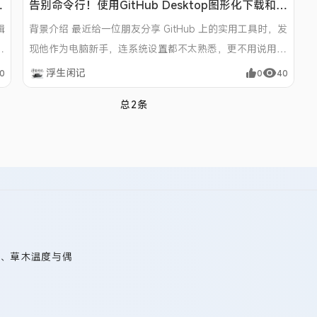
免
告别命令行！使用GitHub Desktop图形化下载和管
理项目（小白友好教程）
辑
背景介绍 最近给一位朋友分享 GitHub 上的实用工具时，发
现他作为电脑新手，连系统设置都不太熟悉，更不用说用命
令行操作 Git 了。
浮生闲记
0
0
40
总2条
、草木温度与偶