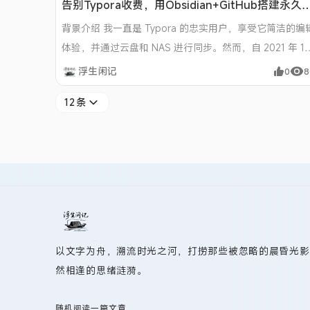
告别Typora收费，用Obsidian+GitHub搭建永久
费的笔记云同步方案
背景介绍 我一直是 Typora 的忠实用户，享受它简洁的编
体验，并通过云盘和 NAS 进行同步。然而，自 2021 年 11
月 Typora 1.0 版本发布并转向收费&#
浮生闲记
0
8
12条
以文字为舟，溯流时光之河，打捞那些被忽略的晨昏光影
然相逢的思绪涟漪。
随机阅读一篇文章